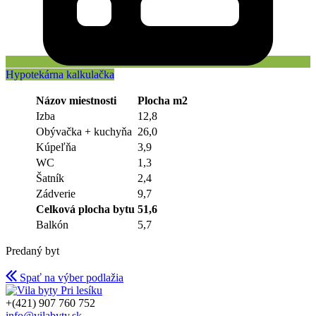
Hypotekárna kalkulačka
Názov miestnosti
Plocha m2
Izba
12,8
Obývačka + kuchyňa
26,0
Kúpeľňa
3,9
WC
1,3
Šatník
2,4
Zádverie
9,7
Celková plocha bytu
51,6
Balkón
5,7
Predaný byt
Spať na výber podlažia
+(421) 907 760 752
info@vilabyty.sk