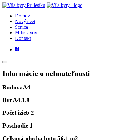
Domov
Nový svet
Senica
Miloslavov
Kontakt
Informácie o nehnuteľnosti
Budova
A4
Byt
A4.1.8
Počet izieb
2
Poschodie
1
Celková plocha bytu
56,1 m2