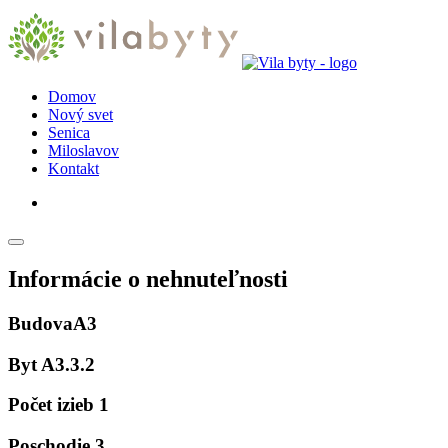
Domov
Nový svet
Senica
Miloslavov
Kontakt
Informácie o nehnuteľnosti
Budova
A3
Byt
A3.3.2
Počet izieb
1
Poschodie
3