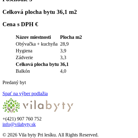
Celková plocha bytu
36,1 m2
Cena s DPH
€
Názov miestnosti
Plocha m2
Obývačka + kuchyňa
28,9
Hygiena
3,9
Zádverie
3,3
Celková plocha bytu
36,1
Balkón
4,0
Predaný byt
Spať na výber podlažia
+(421) 907 760 752
info@vilabyty.sk
© 2026 Vila byty Pri lesíku. All Rights Reserved.