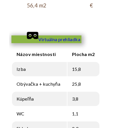
56,4 m2
€
Virtuálna prehliadka
Názov miestnosti
Plocha m2
Izba
15,8
Obývačka + kuchyňa
25,8
Kúpeľňa
3,8
WC
1,1