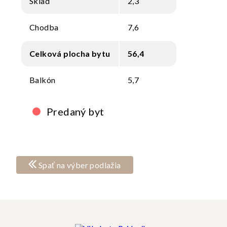
Sklad
2,3
Chodba
7,6
Celková plocha bytu
56,4
Balkón
5,7
Predaný byt
Spať na výber podlažia